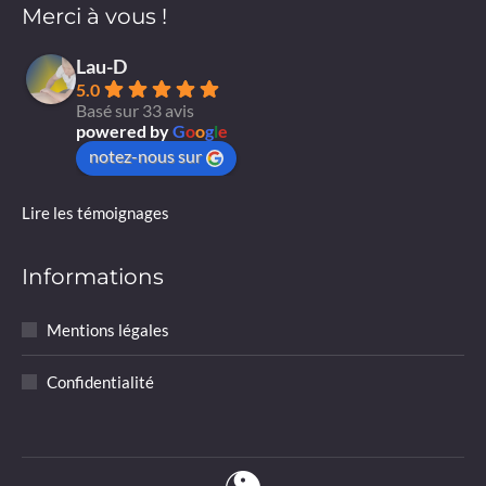
Merci à vous !
Lau-D
5.0
Basé sur 33 avis
powered by
G
o
o
g
l
e
notez-nous sur
Lire les témoignages
Informations
Mentions légales
Confidentialité