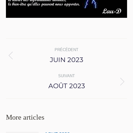
Navigation
PRÉCÉDENT
article
JUIN 2023
Article
précédent
:
SUIVANT
AOÛT 2023
Article
suivant
:
More articles