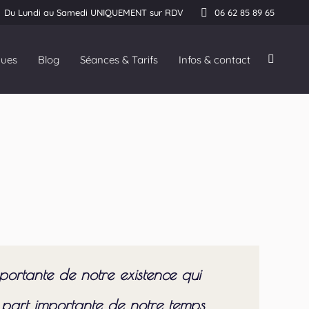
Du Lundi au Samedi UNIQUEMENT sur RDV
06 62 85 89 65
ques
Blog
Séances & Tarifs
Infos & contact
Recherc
:
importante de notre existence qui
e part importante de notre temps