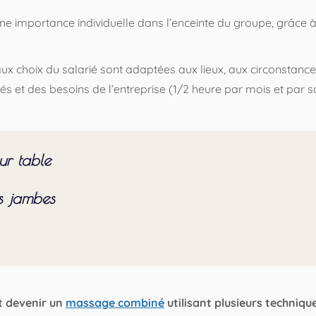
ne importance individuelle dans l’enceinte du groupe, grâce à l
 choix du salarié sont adaptées aux lieux, aux circonstances
tés et des besoins de l’entreprise (1/2 heure par mois et par s
ur table
s jambes
ains événements
Merci à vous !
Lau-D
AOUT 2026
5.0
Basé sur 33 avis
powered by
G
o
o
g
l
e
notez-nous sur
t devenir un
Salon du Bien-Être –
massage combiné
utilisant plusieurs techniq