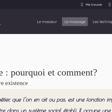
Me trouver
Le masseur
Le massage
Les techni
e : pourquoi et comment?
re existence
 métier, que l’on en ait ou pas, est une fonction 
tre dans un système social établi. Il occupe un