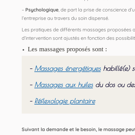
–
Psychologique
, de part la prise de conscience d’u
l’entreprise au travers du soin dispensé.
Les pratiques de différents massages proposées aux
d’intervention sont ajustés en fonction des possibili
Les massages proposés sont :
–
Massages énergétiques
habillé(e) s
–
Massages aux huiles
du dos ou de
Contact
Proch
–
Réflexologie plantaire
Laurent Delplace, Masso-Naturopathe
Séances du lundi au samedi uniquement
sur rendez-vous
Suivant la demande et le besoin, le massage peu
06 62 85 89 65